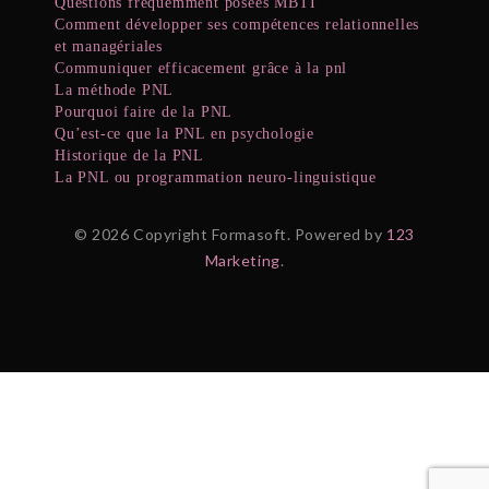
Questions fréquemment posées MBTI
Comment développer ses compétences relationnelles
et managériales
Communiquer efficacement grâce à la pnl
La méthode PNL
Pourquoi faire de la PNL
Qu’est-ce que la PNL en psychologie
Historique de la PNL
La PNL ou programmation neuro-linguistique
© 2026 Copyright Formasoft. Powered by
123
Marketing
.