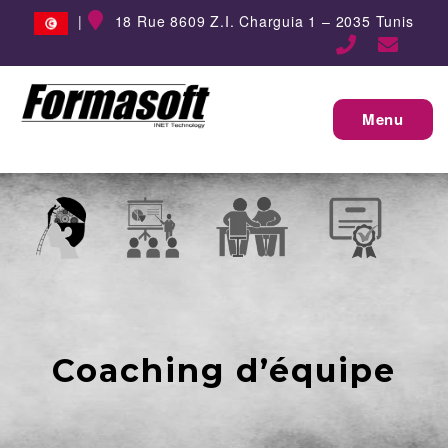
|
18 Rue 8609 Z.I. Charguia 1 – 2035 Tunis
Menu
Coaching d’équipe